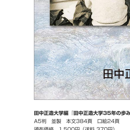
田中正造大学編『田中正造大学35年の歩
A5判 並製 本文384頁 口絵24頁
頒布価格 1,500円（送料 370円）