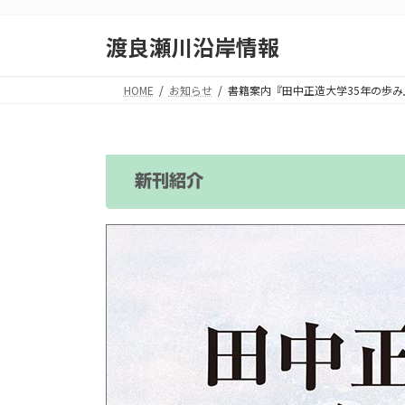
コ
ナ
ン
ビ
渡良瀬川沿岸情報
テ
ゲ
ン
ー
HOME
お知らせ
書籍案内『田中正造大学35年の歩
ツ
シ
へ
ョ
ス
ン
キ
に
新刊紹介
ッ
移
プ
動