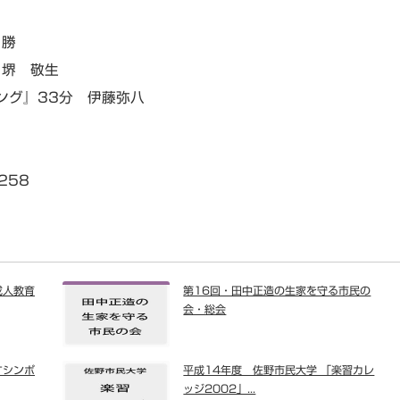
 勝
 堺 敬生
ング』33分 伊藤弥八
258
成人教育
第16回・田中正造の生家を守る市民の
会・総会
すシンポ
平成14年度 佐野市民大学 「楽習カレ
ッジ2002」...