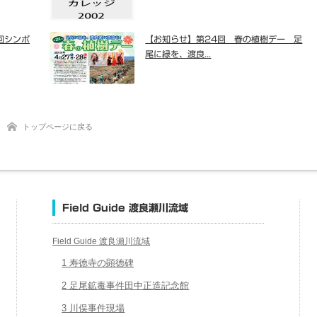
回シンポ
【お知らせ】第24回 春の植樹デー 足
尾に緑を、渡良...
トップページに戻る
Field Guide 渡良瀬川流域
Field Guide 渡良瀬川流域
1 寿徳寺の顕徳碑
2 足尾鉱毒事件田中正造記念館
3 川俣事件現場