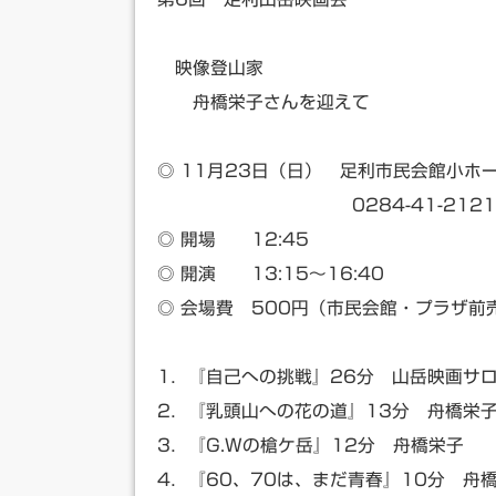
映像登山家
舟橋栄子さんを迎えて
◎ 11月23日（日） 足利市民会館小ホ
0284-41-2121
◎ 開場 12:45
◎ 開演 13:15～16:40
◎ 会場費 500円（市民会館・プラザ前
1．『自己への挑戦』26分 山岳映画サ
2．『乳頭山への花の道』13分 舟橋栄
3．『G.Wの槍ケ岳』12分 舟橋栄子
4．『60、70は、まだ青春』10分 舟