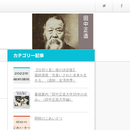
Twitter
カテゴリー記事
【仕切り直し後の決定版】
最終講座「先食いされた未来を生
きる」（講師：友澤悠季）
書籍案内『田中正造大学35年の歩
み』（田中正造大学編）
閉校のごあいさつ