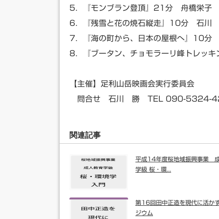
5．『モンブラン登頂』21分 舟橋栄子
6．『残雪と花の焼石縦走』10分 石川
7．『海の町から、日本の屋根へ』10分
8．『ブータン、チョモラーリ峰トレッキ
【主催】足利山岳映画会実行委員会
問合せ 石川 勝 TEL 090-5324-4
関連記事
平成14年度桜地域振興事業 
学級 桜・環...
第16回田中正造を現代に活か
ジウム