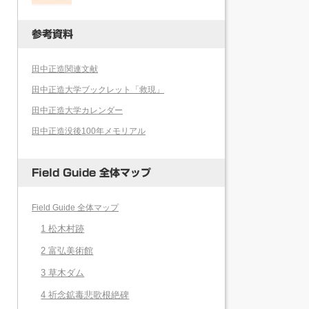
参考資料
田中正造関連文献
田中正造大学ブックレット「救現」
田中正造大学カレンダー
田中正造没後100年メモリアル
Field Guide 全体マップ
Field Guide 全体マップ
1 松木村跡
2 富弘美術館
3 草木ダム
4 祈念鉱毒悲歌根絶碑