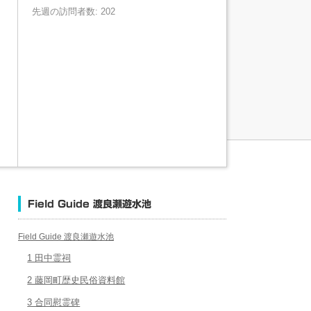
先週の訪問者数: 202
Field Guide 渡良瀬遊水池
Field Guide 渡良瀬遊水池
1 田中霊祠
2 藤岡町歴史民俗資料館
3 合同慰霊碑