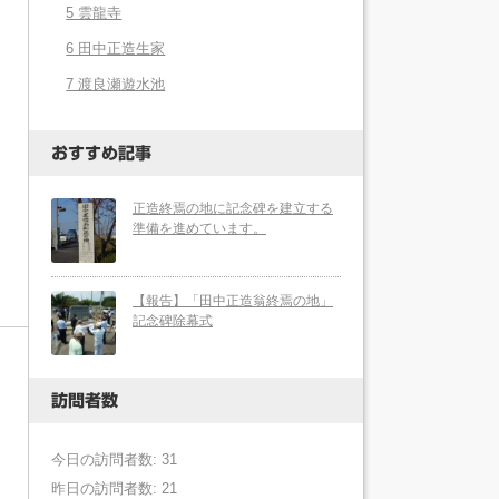
5 雲龍寺
6 田中正造生家
7 渡良瀬遊水池
おすすめ記事
正造終焉の地に記念碑を建立する
準備を進めています。
【報告】「田中正造翁終焉の地」
記念碑除幕式
訪問者数
今日の訪問者数: 31
昨日の訪問者数: 21