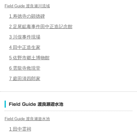
Field Guide 渡良瀬川流域
1 寿徳寺の顕徳碑
2 足尾鉱毒事件田中正造記念館
3 川俣事件現場
4 田中正造生家
5 佐野市郷土博物館
6 雲龍寺救現堂
7 庭田清四郎家
Field Guide 渡良瀬遊水池
Field Guide 渡良瀬遊水池
1 田中霊祠