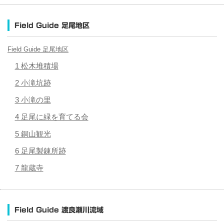
Field Guide 足尾地区
Field Guide 足尾地区
1 松木堆積場
2 小滝坑跡
3 小滝の里
4 足尾に緑を育てる会
5 銅山観光
6 足尾製錬所跡
7 龍蔵寺
Field Guide 渡良瀬川流域