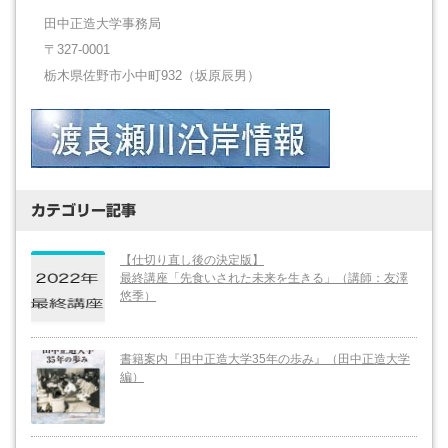
田中正造大学事務局
〒327-0001
栃木県佐野市小中町932（坂原辰男）
カテゴリー記事
【仕切り直し後の決定版】
最終講座「先食いされた未来を生きる」（講師：友澤
悠季）
書籍案内『田中正造大学35年の歩み』（田中正造大学
編）