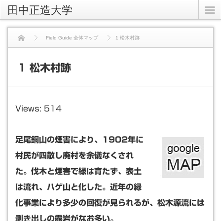
田中正造大学
Field Guide 全体マップ
1 松木村跡
1 松木村跡
Views: 514
足尾銅山の煙害により、1902年に
村民が四散し廃村を余儀なくされ
た。伐木と煙害で緑は育たず、表土
は流れ、ハゲ山と化した。近年の緑
化事業により多少の回復が見られるが、松木源流には
剥き出しの露岩がなお多い。