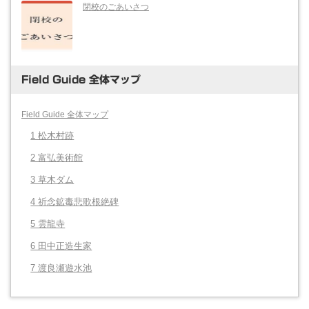
閉校のごあいさつ
Field Guide 全体マップ
Field Guide 全体マップ
1 松木村跡
2 富弘美術館
3 草木ダム
4 祈念鉱毒悲歌根絶碑
5 雲龍寺
6 田中正造生家
7 渡良瀬遊水池