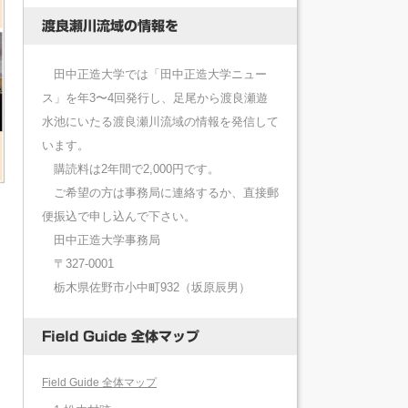
渡良瀬川流域の情報を
田中正造大学では「田中正造大学ニュー
ス」を年3〜4回発行し、足尾から渡良瀬遊
水池にいたる渡良瀬川流域の情報を発信して
います。
購読料は2年間で2,000円です。
ご希望の方は事務局に連絡するか、直接郵
便振込で申し込んで下さい。
田中正造大学事務局
〒327-0001
栃木県佐野市小中町932（坂原辰男）
Field Guide 全体マップ
Field Guide 全体マップ