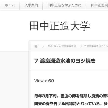
ホーム
入学案内
田中正造を学ぶために
田中正造関
田中正造大学
Field Guide 渡良瀬遊水池
7 渡良瀬遊水池のヨ
7 渡良瀬遊水池のヨシ焼き
Views: 69
毎年3月下旬、害虫の卵を駆除し良質の葦
関東の春を告げる風物詩となっている。多