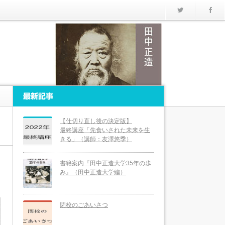
Twitter
最新記事
【仕切り直し後の決定版】
最終講座「先食いされた未来を生
きる」（講師：友澤悠季）
書籍案内『田中正造大学35年の歩
み』（田中正造大学編）
閉校のごあいさつ