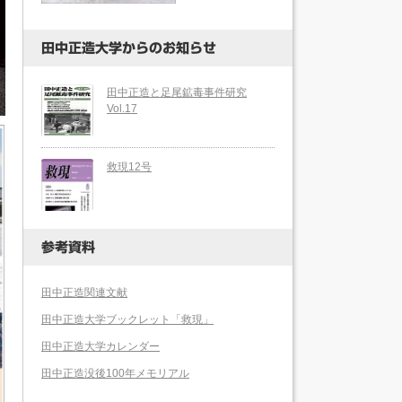
田中正造大学からのお知らせ
田中正造と足尾鉱毒事件研究
Vol.17
救現12号
参考資料
田中正造関連文献
田中正造大学ブックレット「救現」
田中正造大学カレンダー
田中正造没後100年メモリアル