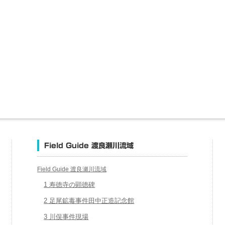
Field Guide 渡良瀬川流域
Field Guide 渡良瀬川流域
1 寿徳寺の顕徳碑
2 足尾鉱毒事件田中正造記念館
3 川俣事件現場