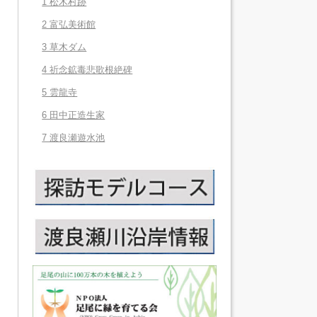
1 松木村跡
2 富弘美術館
3 草木ダム
4 祈念鉱毒悲歌根絶碑
5 雲龍寺
6 田中正造生家
7 渡良瀬遊水池