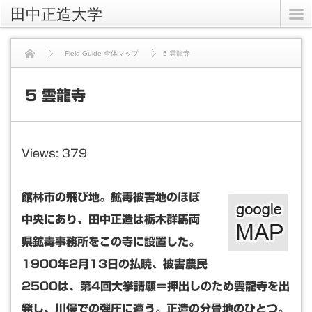
田中正造大学
Field Guide 全体マップ
5 雲龍寺
5 雲龍寺
Views: 379
館林市の飛び地。鉱毒被害地のほぼ
中央にあり、田中正造は栃木群馬両
県鉱毒事務所をこの寺に設置した。
1900年2月13日の払暁、被害農民
2500は、第4回大挙請願＝押出しのため雲龍寺を出
発し、川俣での弾圧に遭う。正造の分骨地のひとつ。