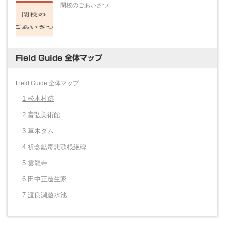
閉校のごあいさつ
Field Guide 全体マップ
Field Guide 全体マップ
1 松木村跡
2 富弘美術館
3 草木ダム
4 祈念鉱毒悲歌根絶碑
5 雲龍寺
6 田中正造生家
7 渡良瀬遊水池