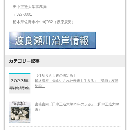
田中正造大学事務局
〒327-0001
栃木県佐野市小中町932（坂原辰男）
カテゴリー記事
【仕切り直し後の決定版】
最終講座「先食いされた未来を生きる」（講師：友澤
悠季）
書籍案内『田中正造大学35年の歩み』（田中正造大学
編）