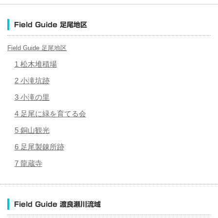
Field Guide 足尾地区
Field Guide 足尾地区
1 松木堆積場
2 小滝坑跡
3 小滝の里
4 足尾に緑を育てる会
5 銅山観光
6 足尾製錬所跡
7 龍蔵寺
Field Guide 渡良瀬川流域