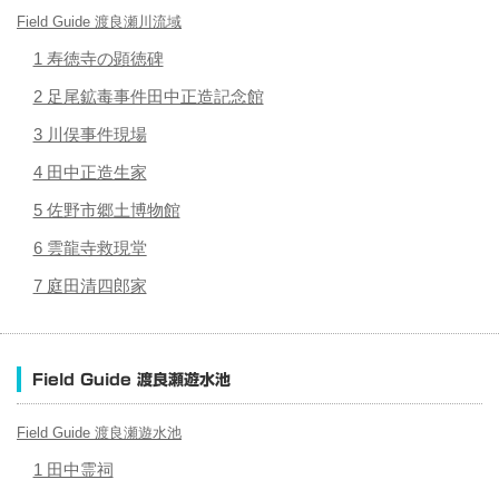
Field Guide 渡良瀬川流域
1 寿徳寺の顕徳碑
2 足尾鉱毒事件田中正造記念館
3 川俣事件現場
4 田中正造生家
5 佐野市郷土博物館
6 雲龍寺救現堂
7 庭田清四郎家
Field Guide 渡良瀬遊水池
Field Guide 渡良瀬遊水池
1 田中霊祠