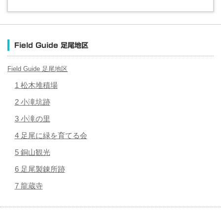
Field Guide 足尾地区
Field Guide 足尾地区
1 松木堆積場
2 小滝坑跡
3 小滝の里
4 足尾に緑を育てる会
5 銅山観光
6 足尾製錬所跡
7 龍蔵寺