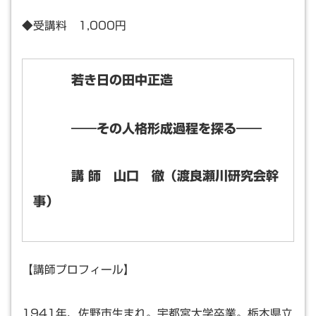
◆受講料 1,000円
若き日の田中正造
――その人格形成過程を探る――
講 師 山口 徹（渡良瀬川研究会幹
事）
【講師プロフィール】
1941年、佐野市生まれ。宇都宮大学卒業。栃木県立