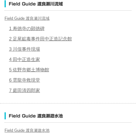
Field Guide 渡良瀬川流域
Field Guide 渡良瀬川流域
1 寿徳寺の顕徳碑
2 足尾鉱毒事件田中正造記念館
3 川俣事件現場
4 田中正造生家
5 佐野市郷土博物館
6 雲龍寺救現堂
7 庭田清四郎家
Field Guide 渡良瀬遊水池
Field Guide 渡良瀬遊水池