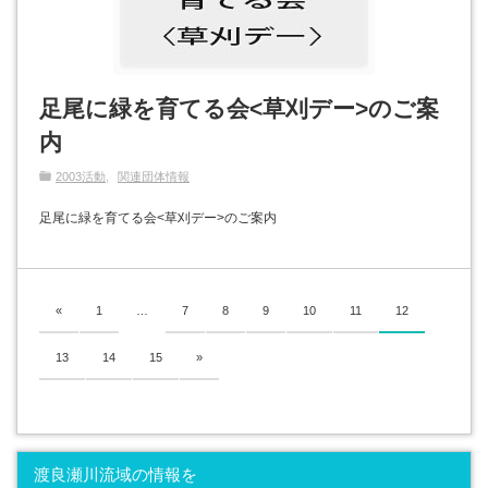
足尾に緑を育てる会<草刈デー>のご案
内
2003活動
関連団体情報
足尾に緑を育てる会<草刈デー>のご案内
«
1
…
7
8
9
10
11
12
13
14
15
»
渡良瀬川流域の情報を