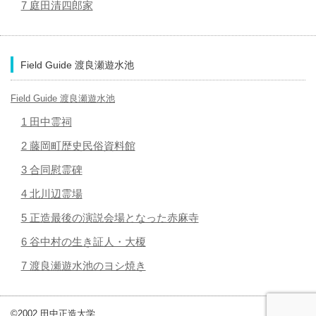
7 庭田清四郎家
Field Guide 渡良瀬遊水池
Field Guide 渡良瀬遊水池
1 田中霊祠
2 藤岡町歴史民俗資料館
3 合同慰霊碑
4 北川辺霊場
5 正造最後の演説会場となった赤麻寺
6 谷中村の生き証人・大榎
7 渡良瀬遊水池のヨシ焼き
©2002
田中正造大学