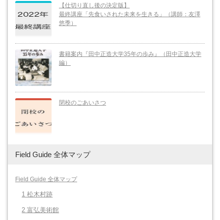
【仕切り直し後の決定版】
最終講座「先食いされた未来を生きる」（講師：友澤
悠季）
書籍案内『田中正造大学35年の歩み』（田中正造大学
編）
閉校のごあいさつ
Field Guide 全体マップ
Field Guide 全体マップ
1 松木村跡
2 富弘美術館