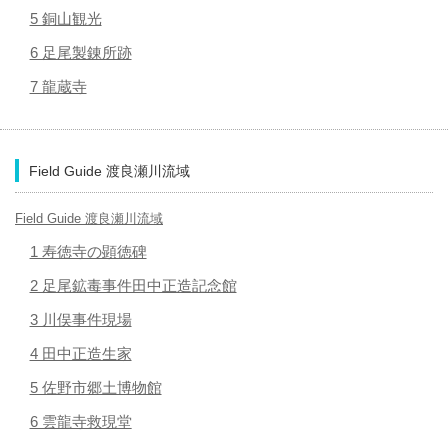
5 銅山観光
6 足尾製錬所跡
7 龍蔵寺
Field Guide 渡良瀬川流域
Field Guide 渡良瀬川流域
1 寿徳寺の顕徳碑
2 足尾鉱毒事件田中正造記念館
3 川俣事件現場
4 田中正造生家
5 佐野市郷土博物館
6 雲龍寺救現堂