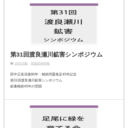
第31回渡良瀬川鉱害シンポジウム
2003活動
関連団体情報
田中正造没後90年・根絶同盟発足45年記念
第31回渡良瀬川鉱害シンポジウム
鉱毒根絶45年の苦闘