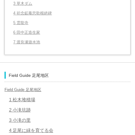
3 草木ダム
4 祈念鉱毒悲歌根絶碑
5 雲龍寺
6 田中正造生家
7 渡良瀬遊水池
Field Guide 足尾地区
Field Guide 足尾地区
1 松木堆積場
2 小滝坑跡
3 小滝の里
4 足尾に緑を育てる会