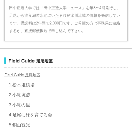
田中正造大学では「田中正造大学ニュース」を年3〜4回発行し、
足尾から渡良瀬遊水池にいたる渡良瀬川流域の情報を発信してい
ます。購読料は2年間で2,000円です。ご希望の方は事務局に連絡
するか、直接郵便振込で申し込んで下さい。
Field Guide 足尾地区
Field Guide 足尾地区
1 松木堆積場
2 小滝坑跡
3 小滝の里
4 足尾に緑を育てる会
5 銅山観光