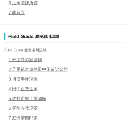
6 足尾製錬所跡
7 龍蔵寺
Field Guide 渡良瀬川流域
Field Guide 渡良瀬川流域
1 寿徳寺の顕徳碑
2 足尾鉱毒事件田中正造記念館
3 川俣事件現場
4 田中正造生家
5 佐野市郷土博物館
6 雲龍寺救現堂
7 庭田清四郎家