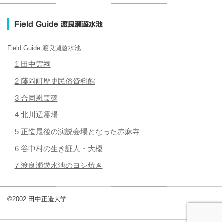
Field Guide 渡良瀬遊水池
Field Guide 渡良瀬遊水池
1 田中霊祠
2 藤岡町歴史民俗資料館
3 合同慰霊碑
4 北川辺霊場
5 正造最後の演説会場となった赤麻寺
6 谷中村の生き証人・大榎
7 渡良瀬遊水池のヨシ焼き
©2002
田中正造大学