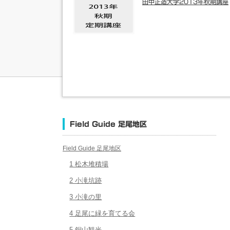
田中正造大学2013年秋期講座
Field Guide 足尾地区
Field Guide 足尾地区
1 松木堆積場
2 小滝坑跡
3 小滝の里
4 足尾に緑を育てる会
5 銅山観光