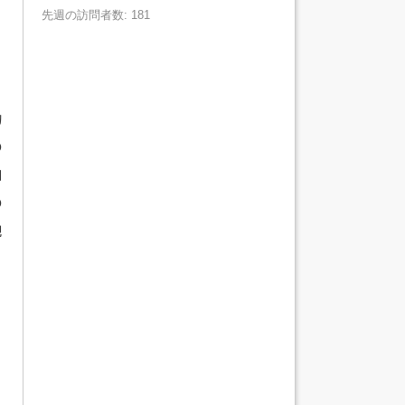
先週の訪問者数: 181
物
の
四
の
現