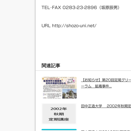
TEL･FAX 0283-23-2896（坂原辰男）
URL http://shozo-uni.net/
関連記事
【お知らせ】第20回足尾グリ
ーラム 鉱毒事件...
田中正造大学 2002年秋期