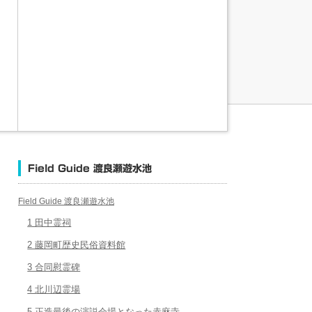
Field Guide 渡良瀬遊水池
Field Guide 渡良瀬遊水池
1 田中霊祠
2 藤岡町歴史民俗資料館
3 合同慰霊碑
4 北川辺霊場
5 正造最後の演説会場となった赤麻寺