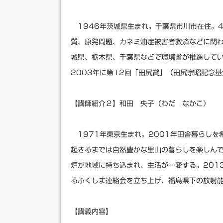
1946年茨城県生まれ。千葉県市川市在住。
質、原発問題、カネミ油症被害者救済などに関
城県、栃木県、千葉県などで環境省が推進して
2003年に第12回「田尻賞」（田尻宗昭記念
【講師紹介２】和田 央子（わだ なかこ）
1971年東京生まれ。2001年田舎暮らしを
起きるまでは自然豊かな里山の暮らしを楽しん
炉が地域に持ち込まれ、生活が一変する。201
るふくしま連絡会を立ち上げ、福島県下の放射
【講義内容】