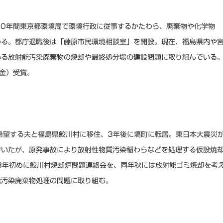
40年間東京都環境局で環境行政に従事するかたわら、廃棄物や化学物
わる。都庁退職後は「藤原市民環境相談室」を開設。現在、福島県内や
いる放射能汚染廃棄物の焼却や最終処分場の建設問題に取り組んでいる
基金）受賞。
希望する夫と福島県鮫川村に移住、3年後に塙町に転居。東日本大震災
でいたが、原発事故により放射性物質汚染稲わらなどを処理する仮設焼
3年初めに鮫川村焼却炉問題連絡会を、同年秋には放射能ゴミ焼却を考
能汚染廃棄物処理の問題に取り組む。