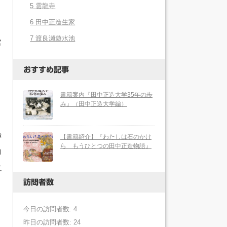
5 雲龍寺
6 田中正造生家
7 渡良瀬遊水池
宮
。
おすすめ記事
書籍案内『田中正造大学35年の歩
み』（田中正造大学編）
【書籍紹介】『わたしは石のかけ
が
ら もうひとつの田中正造物語』
却
え
訪問者数
今日の訪問者数: 4
昨日の訪問者数: 24