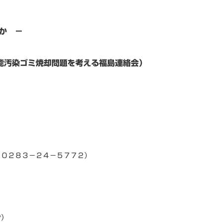
か －
能汚染ゴミ焼却問題を考える福島連絡会）
～4:30
ＥＬ ０２８３－２４－５７７２）
ず）