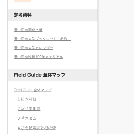
参考資料
田中正造関連文献
田中正造大学ブックレット「救現」
田中正造大学カレンダー
田中正造没後100年メモリアル
Field Guide 全体マップ
Field Guide 全体マップ
1 松木村跡
2 富弘美術館
3 草木ダム
4 祈念鉱毒悲歌根絶碑