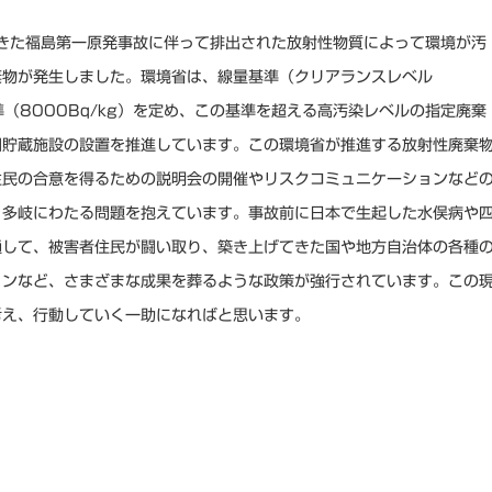
きた福島第一原発事故に伴って排出された放射性物質によって環境が汚
棄物が発生しました。環境省は、線量基準（クリアランスレベル
準（8000Bq/kg）を定め、この基準を超える高汚染レベルの指定廃棄
間貯蔵施設の設置を推進しています。この環境省が推進する放射性廃棄
住民の合意を得るための説明会の開催やリスクコミュニケーションなど
、多岐にわたる問題を抱えています。事故前に日本で生起した水俣病や
通して、被害者住民が闘い取り、築き上げてきた国や地方自治体の各種
ョンなど、さまざまな成果を葬るような政策が強行されています。この
考え、行動していく一助になればと思います。