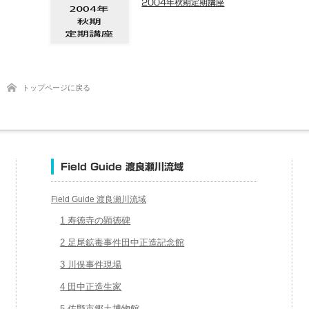
2004年秋期定期講座
トップページに戻る
Field Guide 渡良瀬川流域
Field Guide 渡良瀬川流域
1 寿徳寺の顕徳碑
2 足尾鉱毒事件田中正造記念館
3 川俣事件現場
4 田中正造生家
5 佐野市郷土博物館