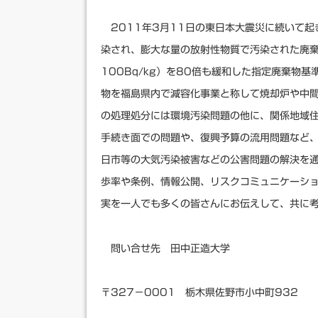
2011年3月11日の東日本大震災に続いて起
染され、膨大な量の放射性物質で汚染された廃
100Bq/kg）を80倍も緩和した指定廃棄物基
物を福島県内で減容化事業と称して焼却炉や中
の処理処分には環境汚染問題の他に、関係地域
手続き面での問題や、復興予算の流用問題など
日市等の大気汚染被害などの公害問題の解決を
歩率や条例、情報公開、リスクコミュニケーシ
実を一人でも多くの皆さんにお伝えして、共に
問い合せ先 田中正造大学
〒327－0001 栃木県佐野市小中町932