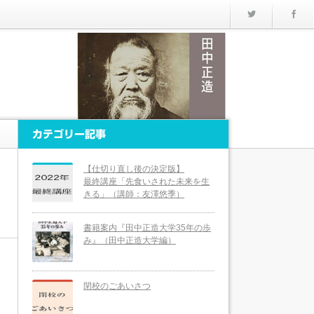
Twitter
カテゴリー記事
【仕切り直し後の決定版】
最終講座「先食いされた未来を生
きる」（講師：友澤悠季）
書籍案内『田中正造大学35年の歩
み』（田中正造大学編）
閉校のごあいさつ